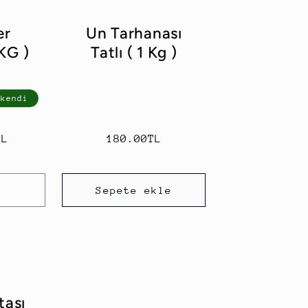
er
Un Tarhanası
 KG )
Tatlı ( 1 Kg )
ükendi
TL
Normal
180.00TL
fiyat
Sepete ekle
tası