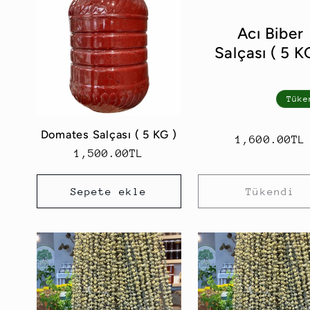
e
Acı Biber
k
Salçası ( 5 K
s
Tüke
i
Domates Salçası ( 5 KG )
Normal
1,600.00TL
Normal
1,500.00TL
fiyat
y
fiyat
Sepete ekle
Tükendi
o
n
: