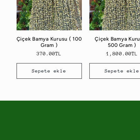
Çiçek Bamya Kurusu ( 100
Çiçek Bamya Kuru
Gram )
500 Gram )
Normal
370.00TL
Normal
1,800.00TL
fiyat
fiyat
Sepete ekle
Sepete ekle