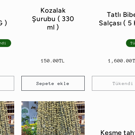
Kozalak
Tatlı Bib
Şurubu ( 330
G )
Salçası ( 5
ml )
ndi
T
Normal
150.00TL
Normal
1,600.00
fiyat
fiyat
Sepete ekle
Tükendi
Kesme tah