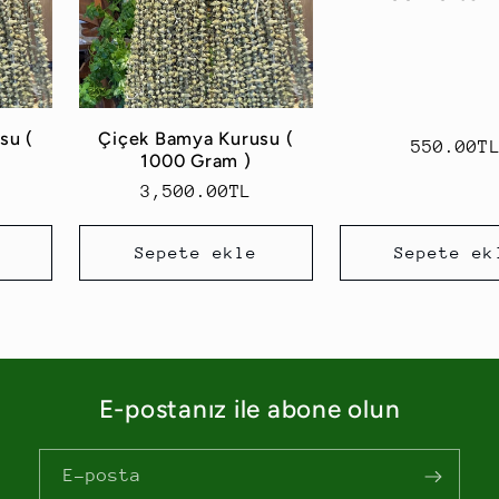
su (
Çiçek Bamya Kurusu (
Normal
550.00T
1000 Gram )
fiyat
Normal
3,500.00TL
fiyat
Sepete ekle
Sepete ek
E-postanız ile abone olun
E-posta