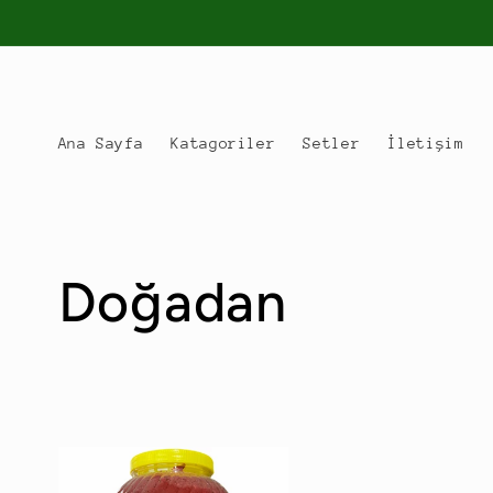
İçeriğe
atla
Ana Sayfa
Katagoriler
Setler
İletişim
K
Doğadan
o
l