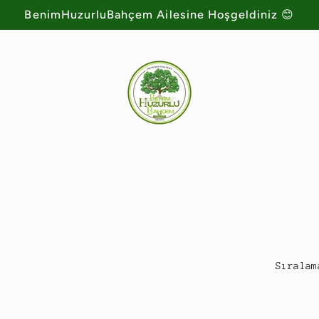
BenimHuzurluBahçem Ailesine Hoşgeldiniz 😊
Sıralam