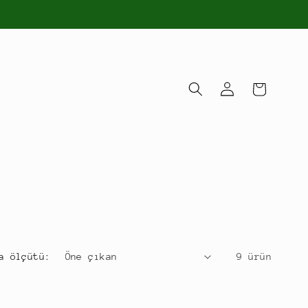
Oturum
Sepet
aç
a ölçütü:
9 ürün